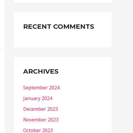
RECENT COMMENTS
ARCHIVES
September 2024
January 2024
December 2023
November 2023
October 2023