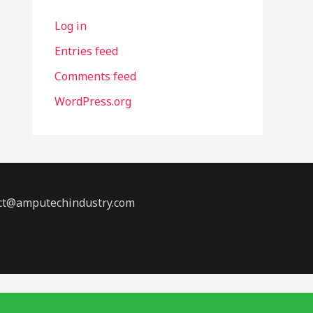
Log in
Entries feed
Comments feed
WordPress.org
tact@amputechindustry.com