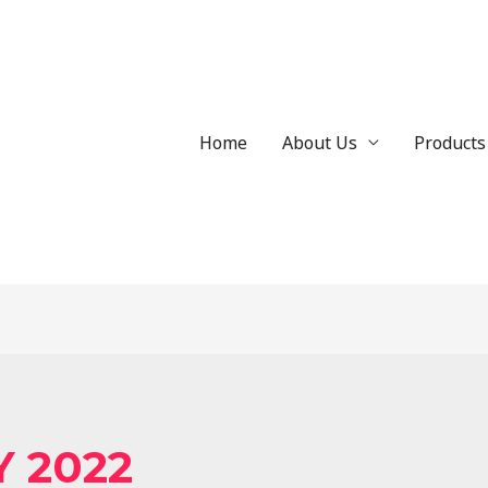
Home
About Us
Products
Y 2022