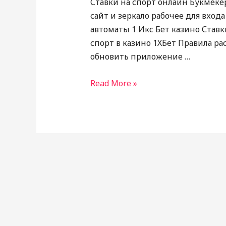
Ставки на спорт онлайн Букмеке
сайт и зеркало рабочее для вход
автоматы 1 Икс Бет казино Ставки
спорт в казино 1ХБет Правила р
обновить приложение …
1xbet
Read More »
официальный
сайт
зеркало
1хбет
официальное
зеркало
сай